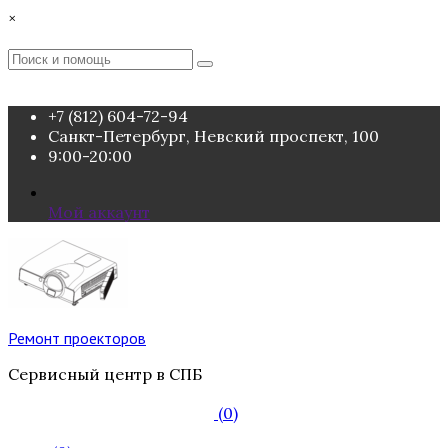
Перейти
×
к
содержимому
Поиск
Поиск
:
+7 (812) 604-72-94
Санкт-Петербург, Невский проспект, 100
9:00-20:00
Мой аккаунт
Ремонт проекторов
Сервисный центр в СПБ
(0)