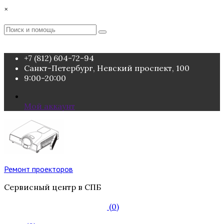
Перейти
×
к
содержимому
Поиск
Поиск
:
+7 (812) 604-72-94
Санкт-Петербург, Невский проспект, 100
9:00-20:00
Мой аккаунт
Ремонт проекторов
Сервисный центр в СПБ
(0)