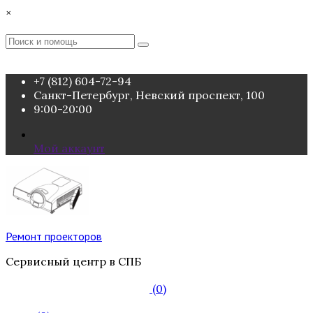
Перейти
×
к
содержимому
Поиск
Поиск
:
+7 (812) 604-72-94
Санкт-Петербург, Невский проспект, 100
9:00-20:00
Мой аккаунт
Ремонт проекторов
Сервисный центр в СПБ
(0)