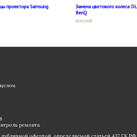
цы проектора Samsung
Замена цветового колеса D
BenQ
600,00
₽
 целом
8
онтроль ремонта
 публичной офертой, определяемой статьей 437 ГК РФ