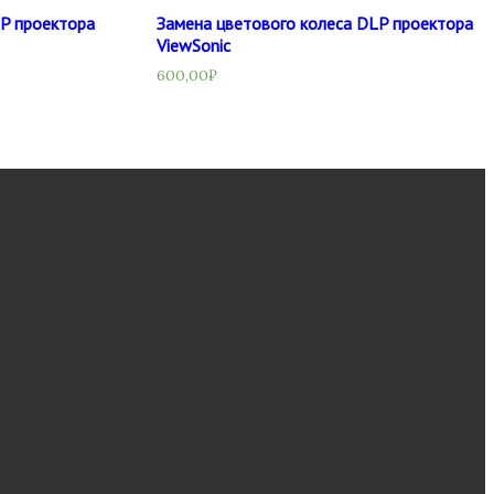
LP проектора
Замена цветового колеса DLP проектора
ViewSonic
600,00
₽