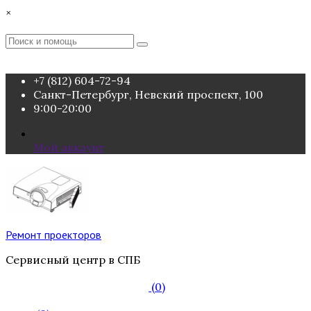
Перейти
×
к
содержимому
Поиск
Поиск
:
+7 (812) 604-72-94
Санкт-Петербург, Невский проспект, 100
9:00-20:00
Мой аккаунт
Ремонт проекторов
Сервисный центр в СПБ
(0)